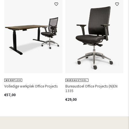
WERKPLEK
BUREAUSTOEL
Volledige werkplek Office Projects
Bureaustoel Office Projects (N)EN
B
1335
€57,00
€
€29,00